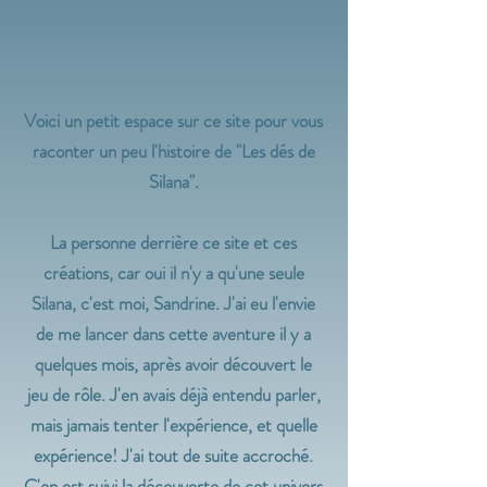
Voici un petit espace sur ce site pour vous
raconter un peu l'histoire de "Les dés de
Silana".
La personne derrière ce site et ces
créations, car oui il n'y a qu'une seule
Silana, c'est moi, Sandrine. J'ai eu l'envie
de me lancer dans cette aventure il y a
quelques mois, après avoir découvert le
jeu de rôle. J'en avais déjà entendu parler,
mais jamais tenter l'expérience, et quelle
expérience! J'ai tout de suite accroché.
C'en est suivi la découverte de cet univers