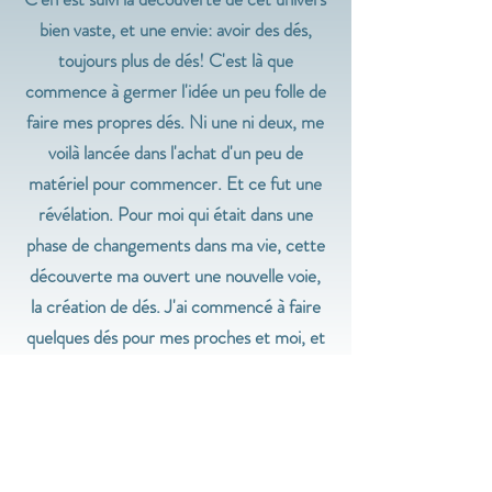
bien vaste, et une envie: avoir des dés,
toujours plus de dés! C'est là que
commence à germer l'idée un peu folle de
faire mes propres dés. Ni une ni deux, me
voilà lancée dans l'achat d'un peu de
matériel pour commencer. Et ce fut une
révélation. Pour moi qui était dans une
phase de changements dans ma vie, cette
découverte ma ouvert une nouvelle voie,
la création de dés. J'ai commencé à faire
quelques dés pour mes proches et moi, et
j'ai voulu aller plus loin, partager mon
travail avec plus de personnes. Alors me
voici ici, aujourd'hui, par le biais de ce site,
à partager mon travail avec vous. Tous les
dés sont réalisés par mes soins en résine